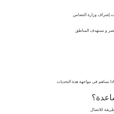
رية غيرهادفة للربح تأسست عام 2017 تحت إشراف وزارة التضامن
مصر و نستهدف المناطق
ذا نساهم فى مواجهة هذة التحديات
اعدة؟
طريقة للاتصال