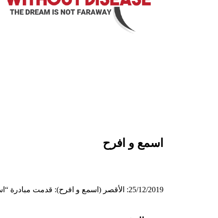
اسمع و افرح
25/12/2019: الأقصر (اسمع و افرح): قدمت مبادرة “اسمع و افرح” 20 سماعة سمعية لأطفال ضعاف السمع.